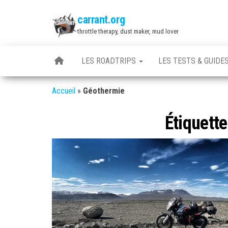
Skip
carrant.org
to
throttle therapy, dust maker, mud lover
the
content
LES ROADTRIPS
LES TESTS & GUIDE
Accueil
»
Géothermie
Étiquette