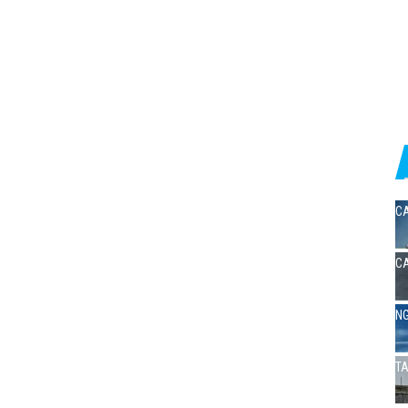
CA
CA
NG
TA