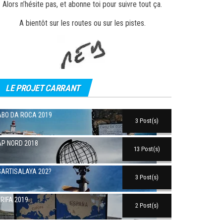
Alors n’hésite pas, et abonne toi pour suivre tout ça.
A bientôt sur les routes ou sur les pistes.
LE PROJET CARRANT
BO DA ROCA 2019
3 Post(s)
P NORD 2018
13 Post(s)
ARTISALAYA 202?
3 Post(s)
RIFA 2019
2 Post(s)