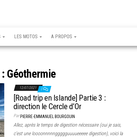
S
LES MOTOS
A PROPOS
 :
Géothermie
12/07/2021
0
[Road trip en Islande] Partie 3 :
direction le Cercle d’Or
Par
PIERRE-EMMANUEL BOURGOUIN
Allez, après le temps de digestion nécessaire (oui je sais,
c’est une loooonnnnnggggguuuueeeee digestion), voici la