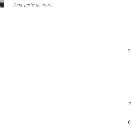
3ème partie de notre…
P
m
C