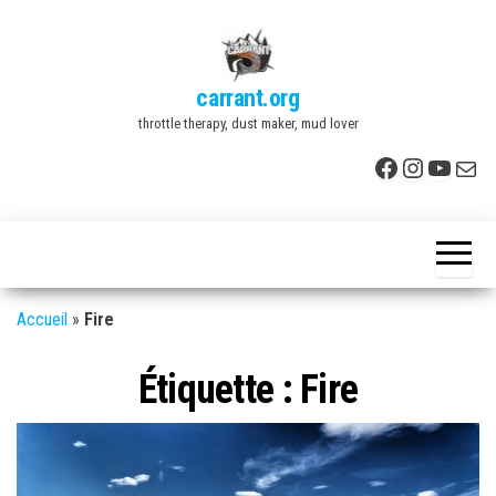
Skip
to
the
carrant.org
content
throttle therapy, dust maker, mud lover
Facebook
Instagr
YouTu
E-mai
Accueil
»
Fire
Étiquette :
Fire