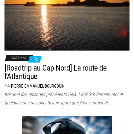
28/07/2018
6
[Roadtrip au Cap Nord] La route de
l’Atlantique
Par
PIERRE-EMMANUEL BOURGOUIN
Résumé des épisodes précédents Déjà 4.892 km derrière moi et
quelques uns des plus beaux spots que j’avais prévu de…