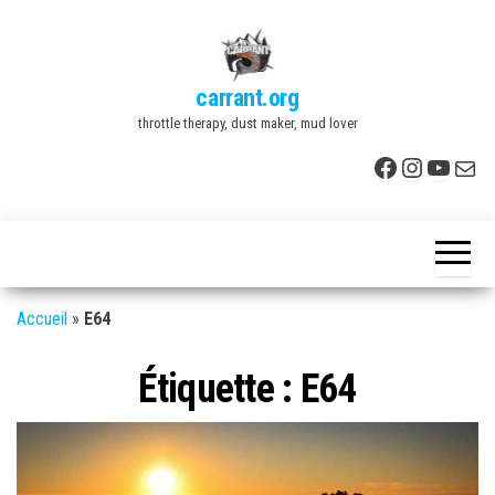
Skip
to
the
carrant.org
content
throttle therapy, dust maker, mud lover
Facebook
Instagr
YouTu
E-mai
Accueil
»
E64
Étiquette :
E64