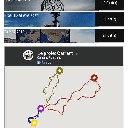
13 Post(s)
NGARTISALAYA 202?
3 Post(s)
TARIFA 2019
2 Post(s)