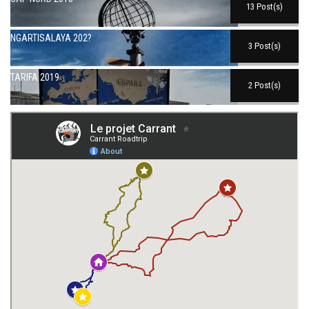
13 Post(s)
NGARTISALAYA 202?
3 Post(s)
TARIFA 2019
2 Post(s)