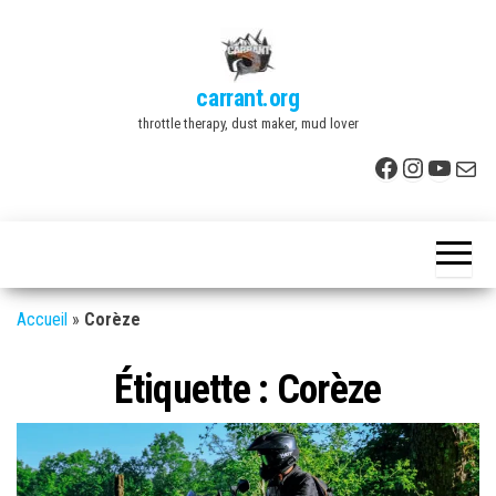
Skip
to
the
carrant.org
content
throttle therapy, dust maker, mud lover
Facebook
Instagr
YouTu
E-mai
Accueil
»
Corèze
Étiquette :
Corèze