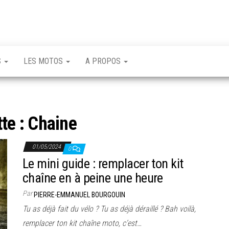
S
LES MOTOS
A PROPOS
tte :
Chaine
01/05/2024
0
Le mini guide : remplacer ton kit
chaîne en à peine une heure
Par
PIERRE-EMMANUEL BOURGOUIN
Tu as déjà fait du vélo ? Tu as déjà déraillé ? Bah voilà,
remplacer ton kit chaîne moto, c’est…