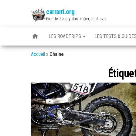
Skip
carrant.org
to
throttle therapy, dust maker, mud lover
the
content
LES ROADTRIPS
LES TESTS & GUIDE
Accueil
»
Chaine
Étique