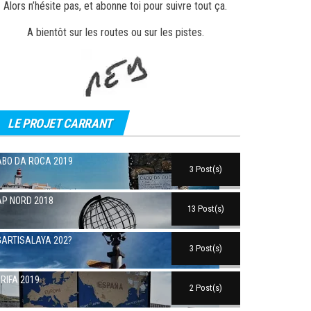
Alors n’hésite pas, et abonne toi pour suivre tout ça.
A bientôt sur les routes ou sur les pistes.
LE PROJET CARRANT
BO DA ROCA 2019
3 Post(s)
P NORD 2018
13 Post(s)
ARTISALAYA 202?
3 Post(s)
RIFA 2019
2 Post(s)