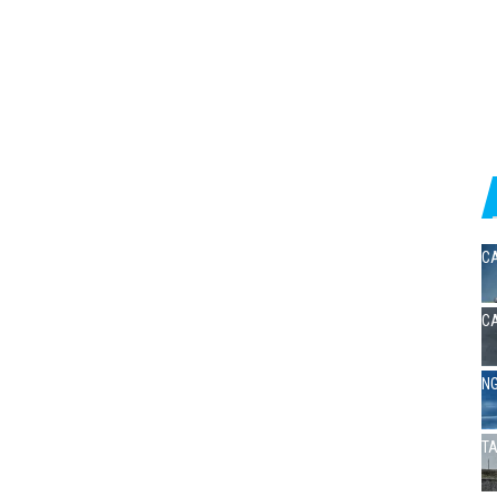
CA
CA
NG
TA