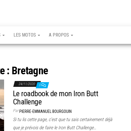
S
LES MOTOS
A PROPOS
te :
Bretagne
24/11/2020
0
Le roadbook de mon Iron Butt
Challenge
Par
PIERRE-EMMANUEL BOURGOUIN
Si tu lis cette page, c’est que tu sais certainement déjà
que je prévois de faire le Iron Butt Challenge…