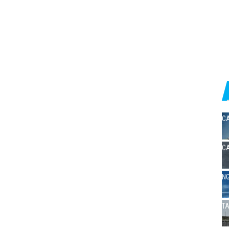
CA
CA
NG
TA