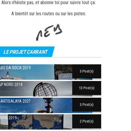
Alors n’hésite pas, et abonne toi pour suivre tout ça.
A bientôt sur les routes ou sur les pistes.
LE PROJET CARRANT
BO DA ROCA 2019
3 Post(s)
P NORD 2018
13 Post(s)
ARTISALAYA 202?
3 Post(s)
RIFA 2019
2 Post(s)