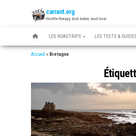
Skip
carrant.org
to
throttle therapy, dust maker, mud lover
the
content
LES ROADTRIPS
LES TESTS & GUIDE
Accueil
»
Bretagne
Étiquet