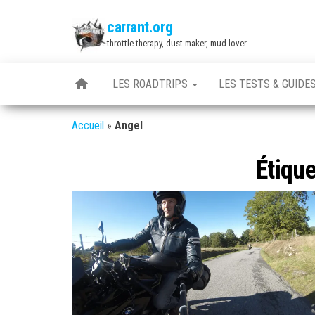
Skip
carrant.org
to
throttle therapy, dust maker, mud lover
the
content
LES ROADTRIPS
LES TESTS & GUIDE
Accueil
»
Angel
Étique