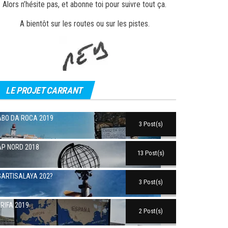
Alors n’hésite pas, et abonne toi pour suivre tout ça.
A bientôt sur les routes ou sur les pistes.
LE PROJET CARRANT
BO DA ROCA 2019
3 Post(s)
P NORD 2018
13 Post(s)
ARTISALAYA 202?
3 Post(s)
RIFA 2019
2 Post(s)