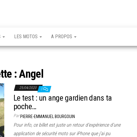
S
LES MOTOS
A PROPOS
tte :
Angel
25/04/2020
0
Le test : un ange gardien dans ta
poche…
Par
PIERRE-EMMANUEL BOURGOUIN
Pour info, ce billet est juste un retour d’expérience d’une
application de sécurité moto sur iPhone que j’ai pu