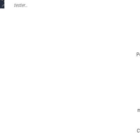
tester…
P
m
C