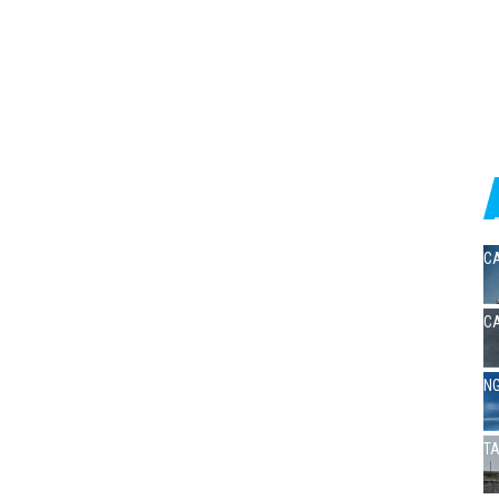
CA
CA
NG
TA