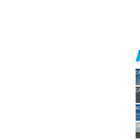
CA
CA
NG
TA