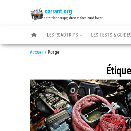
Skip
carrant.org
to
throttle therapy, dust maker, mud lover
the
content
LES ROADTRIPS
LES TESTS & GUIDE
Accueil
»
Purge
Étique