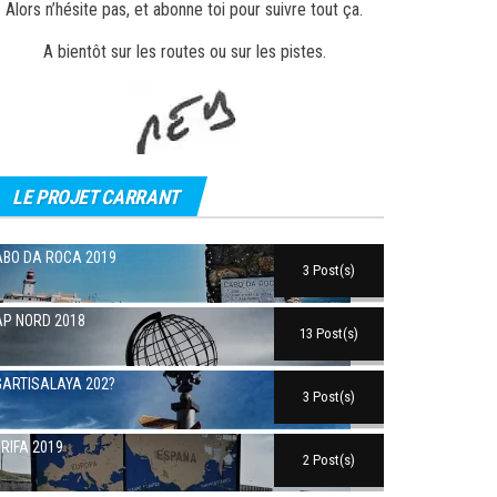
Alors n’hésite pas, et abonne toi pour suivre tout ça.
A bientôt sur les routes ou sur les pistes.
LE PROJET CARRANT
BO DA ROCA 2019
3 Post(s)
P NORD 2018
13 Post(s)
ARTISALAYA 202?
3 Post(s)
RIFA 2019
2 Post(s)