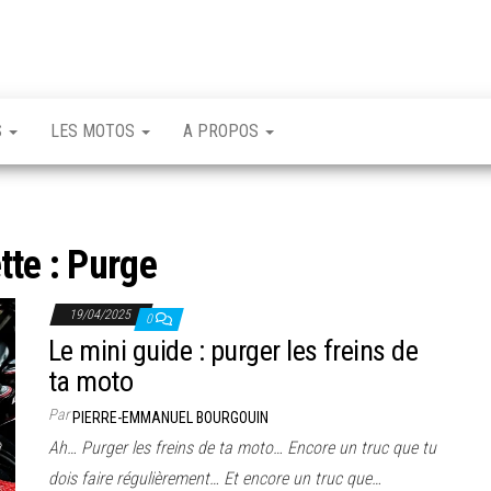
S
LES MOTOS
A PROPOS
tte :
Purge
19/04/2025
0
Le mini guide : purger les freins de
ta moto
Par
PIERRE-EMMANUEL BOURGOUIN
Ah… Purger les freins de ta moto… Encore un truc que tu
dois faire régulièrement… Et encore un truc que…