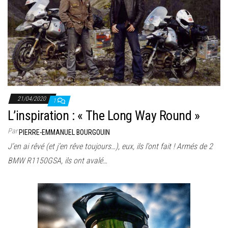
21/04/2020
1
L’inspiration : « The Long Way Round »
Par
PIERRE-EMMANUEL BOURGOUIN
J’en ai rêvé (et j’en rêve toujours…), eux, ils l’ont fait ! Armés de 2
BMW R1150GSA, ils ont avalé…