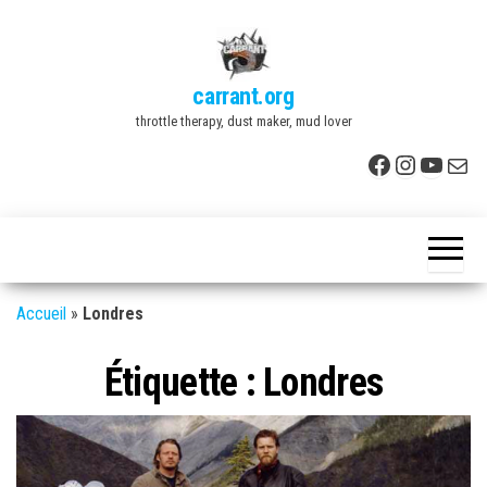
Skip
to
the
carrant.org
content
throttle therapy, dust maker, mud lover
Facebook
Instagr
YouTu
E-mai
Accueil
»
Londres
Étiquette :
Londres