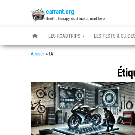
Skip
carrant.org
to
throttle therapy, dust maker, mud lover
the
content
LES ROADTRIPS
LES TESTS & GUIDE
Accueil
»
IA
Étiq