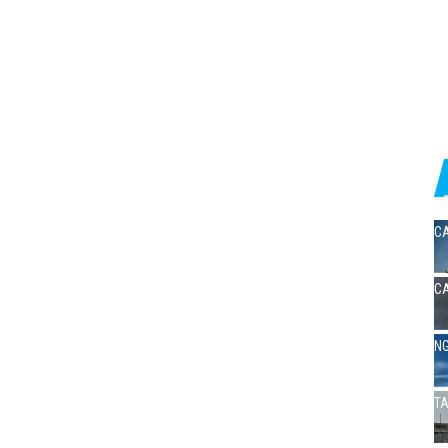
CA
CA
NG
TA