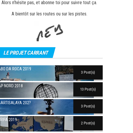
Alors n’hésite pas, et abonne toi pour suivre tout ça.
A bientôt sur les routes ou sur les pistes.
LE PROJET CARRANT
BO DA ROCA 2019
3 Post(s)
P NORD 2018
13 Post(s)
ARTISALAYA 202?
3 Post(s)
RIFA 2019
2 Post(s)