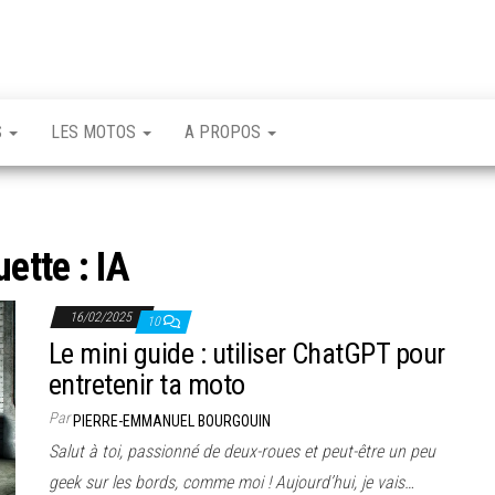
S
LES MOTOS
A PROPOS
uette :
IA
16/02/2025
10
Le mini guide : utiliser ChatGPT pour
entretenir ta moto
Par
PIERRE-EMMANUEL BOURGOUIN
Salut à toi, passionné de deux-roues et peut-être un peu
geek sur les bords, comme moi ! Aujourd’hui, je vais…