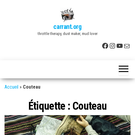
Skip
to
the
carrant.org
content
throttle therapy, dust maker, mud lover
Facebook
Instagr
YouTu
E-mai
Accueil
»
Couteau
Étiquette :
Couteau