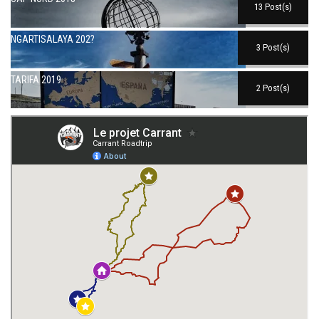
13 Post(s)
NGARTISALAYA 202?
3 Post(s)
TARIFA 2019
2 Post(s)