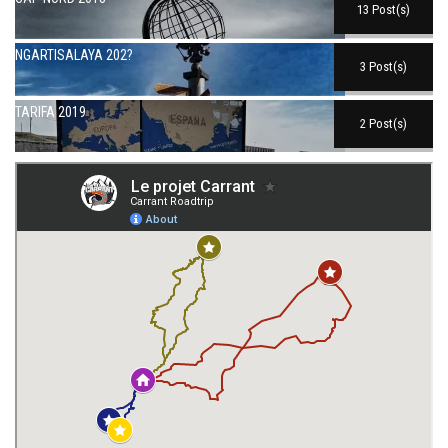
13 Post(s)
NGARTISALAYA 202?
3 Post(s)
TARIFA 2019
2 Post(s)