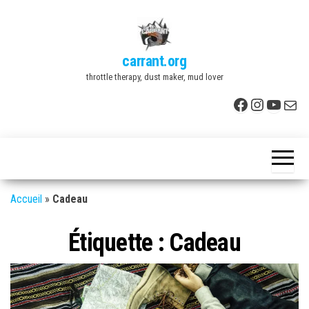
Skip
to
the
carrant.org
content
throttle therapy, dust maker, mud lover
Facebook
Instagr
YouTu
E-mai
Accueil
»
Cadeau
Étiquette :
Cadeau