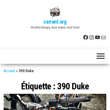
Skip
to
the
carrant.org
content
throttle therapy, dust maker, mud lover
Facebook
Instagr
YouTu
E-mai
Accueil
»
390 Duke
Étiquette :
390 Duke