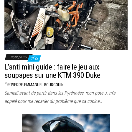
12/05/2025
3
L’anti mini guide : faire le jeu aux
soupapes sur une KTM 390 Duke
Par
PIERRE-EMMANUEL BOURGOUIN
Samedi avant de partir dans les Pyrénnées, mon pote J. m’a
appelé pour me reparler du problème que sa copine…