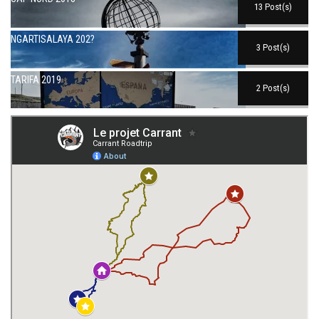
13 Post(s)
NGARTISALAYA 202?
3 Post(s)
TARIFA 2019
2 Post(s)