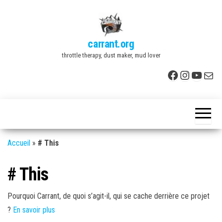
Skip
to
the
carrant.org
content
throttle therapy, dust maker, mud lover
Facebook
Instagr
YouTu
E-mai
Accueil
»
# This
# This
Pourquoi Carrant, de quoi s’agit-il, qui se cache derrière ce projet
?
En savoir plus