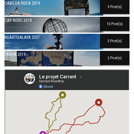
CABO DA ROCA 2019
3 Post(s)
CAP NORD 2018
13 Post(s)
NGARTISALAYA 202?
3 Post(s)
TARIFA 2019
2 Post(s)